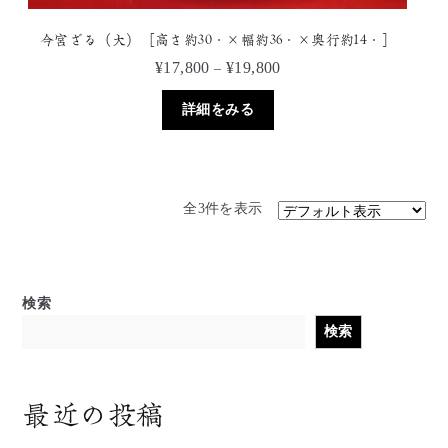
プ
シ
今宮ざる（大）［高さ約30㎝×幅約36㎝×奥行約14㎝］
ョ
価
¥
17,800
¥
19,800
–
ン
格
は
こ
帯:
詳細をみる
商
の
¥17,800
品
商
–
ペ
品
¥19,800
ー
に
ジ
全3件を表示
は
か
複
ら
数
選
の
択
バ
検索
で
リ
検索
き
エ
ま
ー
す
シ
ョ
最近の投稿
ン