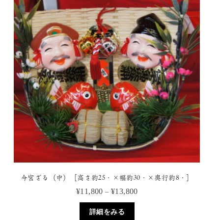
数
の
バ
リ
エ
ー
シ
ョ
ン
が
あ
り
ま
す。
オ
プ
シ
今宮ざる（中）［高さ約25㎝×幅約30㎝×奥行約8㎝］
ョ
価
¥
11,800
¥
13,800
–
ン
格
は
こ
帯:
詳細をみる
商
の