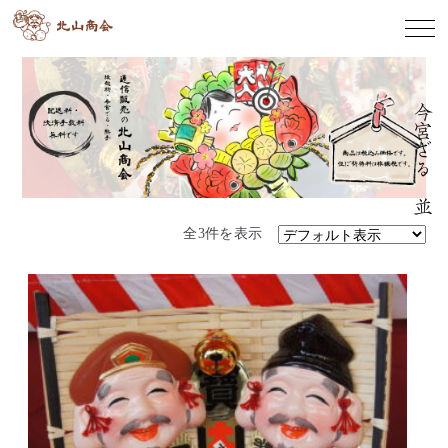
今宮ざる 並
全3件を表示