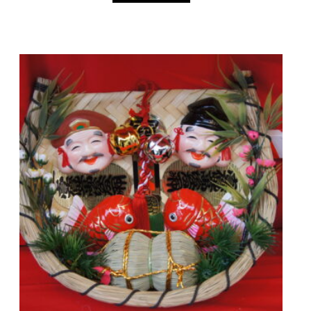
¥11,800
品
商
–
ペ
品
¥13,800
ー
に
ジ
は
か
複
ら
数
選
の
択
バ
で
リ
き
エ
ま
ー
す
シ
ョ
ン
が
あ
り
ま
す。
オ