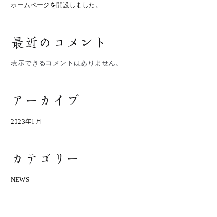
が
ホームページを開設しました。
あ
り
ま
最近のコメント
す。
オ
表示できるコメントはありません。
プ
シ
ョ
アーカイブ
ン
は
商
2023年1月
品
ペ
ー
カテゴリー
ジ
か
NEWS
ら
選
択
で