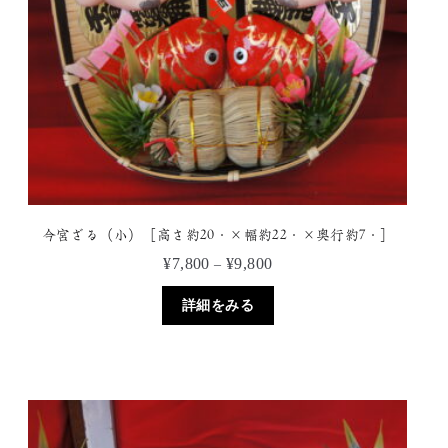
今宮ざる（小）［高さ約20㎝×幅約22㎝×奥行約7㎝］
価
¥
7,800
¥
9,800
–
格
こ
帯:
詳細をみる
の
¥7,800
商
–
品
¥9,800
に
は
複